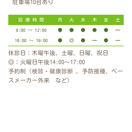
駐車場10台あり
診 療 時 間
月
火
水
木
金
土
9:00 ～ 12:00
●
●
●
●
●
━
16:00 ～ 19:00
●
◎
●
━
●
━
休診日：木曜午後、土曜、日曜、祝日
◎：火曜日午後14:00～17:00
予約制（検診・健康診断 、予防接種、ペー
スメーカー外来 など）